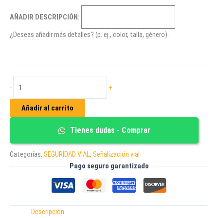
AÑADIR DESCRIPCIÓN:
¿Deseas añadir más detalles? (p. ej., color, talla, género).
CADENA
-
+
PLASTICA
ESLABONADA
Añadir al carrito
BICOLOR
cantidad
Tienes dudas - Comprar
Categorías:
SEGURIDAD VIAL
,
Señalización vial
Pago seguro garantizado
Descripción