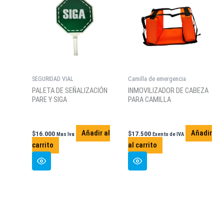
SEGURIDAD VIAL
Camilla de emergencia
PALETA DE SEÑALIZACIÓN
INMOVILIZADOR DE CABEZA
PARE Y SIGA
PARA CAMILLA
Añadir al
Añadir
$
16.000
$
17.500
Mas Iva
Exento de IVA
carrito
al carrito