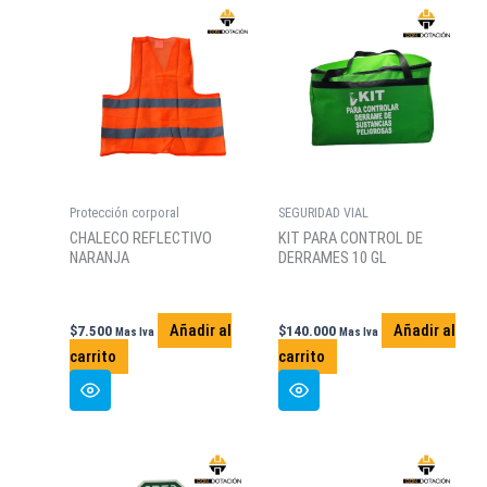
Protección corporal
SEGURIDAD VIAL
CHALECO REFLECTIVO
KIT PARA CONTROL DE
NARANJA
DERRAMES 10 GL
Añadir al
Añadir al
$
7.500
$
140.000
Mas Iva
Mas Iva
carrito
carrito