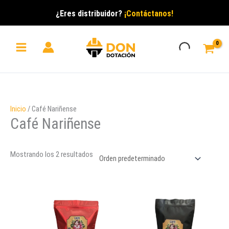
Ir
¿Eres distribuidor?
¡Contáctanos!
al
contenido
Inicio
/ Café Nariñense
Café Nariñense
Mostrando los 2 resultados