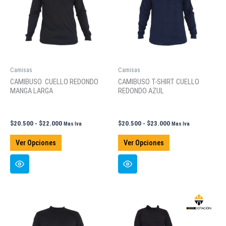
Camisas
Camisas
CAMIBUSO CUELLO REDONDO
CAMIBUSO T-SHIRT CUELLO
MANGA LARGA
REDONDO AZUL
Rango
Rango
$
20.500
-
$
22.000
$
20.500
-
$
23.000
Mas Iva
Mas Iva
de
de
Este
Este
precios:
precios:
Ver Opciones
Ver Opciones
producto
producto
desde
desde
$20.500
$20.500
tiene
tiene
hasta
hasta
múltiples
múltiples
$22.000
$23.000
variantes.
variantes.
Las
Las
opciones
opciones
se
se