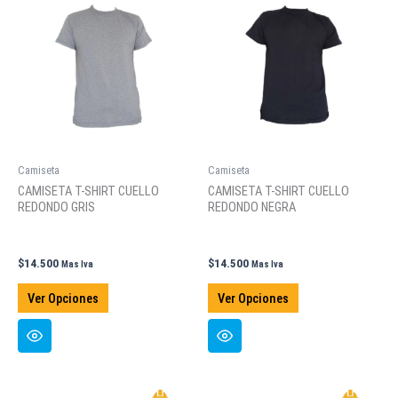
opciones
opciones
se
se
pueden
pueden
elegir
elegir
en
en
la
la
página
página
de
de
Camiseta
Camiseta
producto
producto
CAMISETA T-SHIRT CUELLO
CAMISETA T-SHIRT CUELLO
REDONDO GRIS
REDONDO NEGRA
$
14.500
$
14.500
Mas Iva
Mas Iva
Este
Este
Ver Opciones
Ver Opciones
producto
producto
tiene
tiene
múltiples
múltiples
variantes.
variantes.
Las
Las