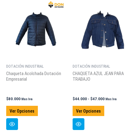
Las
Las
opciones
opciones
se
se
pueden
pueden
elegir
elegir
en
en
la
la
página
página
de
de
DOTACIÓN INDUSTRIAL
DOTACIÓN INDUSTRIAL
producto
producto
Chaqueta Acolchada Dotación
CHAQUETA AZUL JEAN PARA
Empresarial
TRABAJO
Rango
$
80.000
$
44.000
-
$
47.000
Mas Iva
Mas Iva
de
Este
Este
precios:
Ver Opciones
Ver Opciones
producto
producto
desde
$44.000
tiene
tiene
hasta
múltiples
múltiples
$47.000
variantes.
variantes.