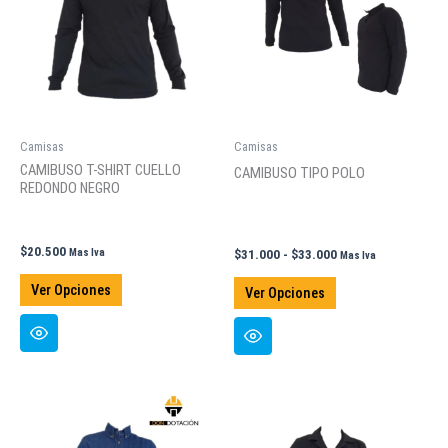
pueden
pueden
elegir
elegir
en
en
la
la
página
página
de
de
Camisas
Camisas
producto
producto
CAMIBUSO T-SHIRT CUELLO
CAMIBUSO TIPO POLO
REDONDO NEGRO
$
20.500
Mas Iva
Rango
$
31.000
-
$
33.000
Mas Iva
de
Este
Este
precios:
Ver Opciones
Ver Opciones
producto
producto
desde
$31.000
tiene
tiene
hasta
múltiples
múltiples
$33.000
variantes.
variantes.
Las
Las
opciones
opciones
se