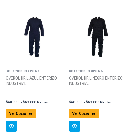
variantes.
Las
opciones
se
pueden
elegir
en
la
página
de
DOTACIÓN INDUSTRIAL
DOTACIÓN INDUSTRIAL
producto
OVEROL DRIL AZUL ENTERIZO
OVEROL DRIL NEGRO ENTERIZO
INDUSTRIAL
INDUSTRIAL
Rango
Rango
$
60.000
-
$
63.000
$
60.000
-
$
63.000
Mas Iva
Mas Iva
de
de
Este
Este
precios:
precios:
Ver Opciones
Ver Opciones
producto
producto
desde
desde
$60.000
$60.000
tiene
tiene
hasta
hasta
múltiples
múltiples
$63.000
$63.000