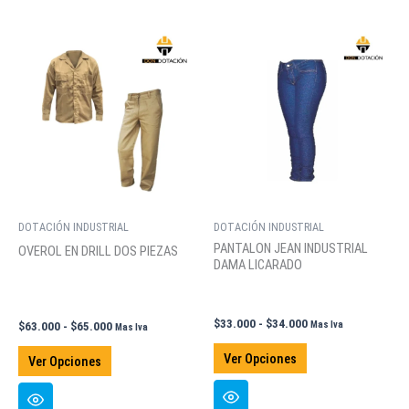
variantes.
variantes.
Las
Las
opciones
opciones
se
se
pueden
pueden
elegir
elegir
en
en
la
la
página
página
de
de
DOTACIÓN INDUSTRIAL
DOTACIÓN INDUSTRIAL
producto
producto
PANTALON JEAN INDUSTRIAL
OVEROL EN DRILL DOS PIEZAS
DAMA LICARADO
Rango
$
33.000
-
$
34.000
Rango
Mas Iva
$
63.000
-
$
65.000
Mas Iva
de
de
Este
Este
precios:
precios:
Ver Opciones
Ver Opciones
producto
desde
producto
desde
$33.000
$63.000
tiene
tiene
hasta
hasta