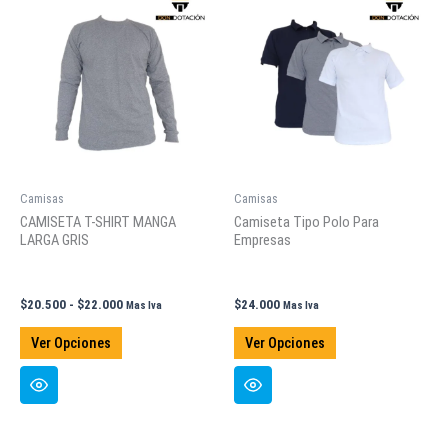
opciones
opciones
se
se
pueden
pueden
elegir
elegir
en
en
la
la
página
página
de
de
Camisas
Camisas
producto
producto
CAMISETA T-SHIRT MANGA
Camiseta Tipo Polo Para
LARGA GRIS
Empresas
Rango
$
20.500
-
$
22.000
$
24.000
Mas Iva
Mas Iva
de
Este
Este
precios:
Ver Opciones
Ver Opciones
producto
producto
desde
$20.500
tiene
tiene
hasta
múltiples
múltiples
$22.000
variantes.
variantes.