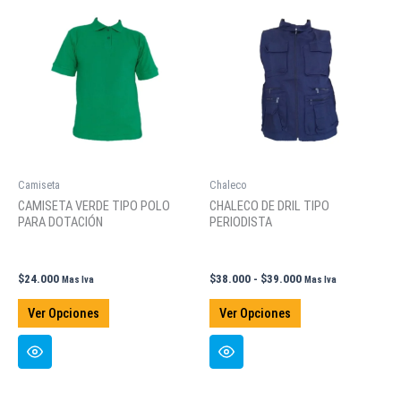
Las
Las
opciones
opciones
se
se
pueden
pueden
elegir
elegir
en
en
la
la
página
página
de
de
Camiseta
Chaleco
producto
producto
CAMISETA VERDE TIPO POLO
CHALECO DE DRIL TIPO
PARA DOTACIÓN
PERIODISTA
Rango
$
24.000
$
38.000
-
$
39.000
Mas Iva
Mas Iva
de
Este
Este
precios:
Ver Opciones
Ver Opciones
producto
producto
desde
$38.000
tiene
tiene
hasta
múltiples
múltiples
$39.000
variantes.
variantes.