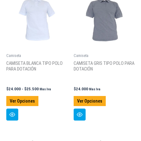
se
se
pueden
pueden
elegir
elegir
en
en
la
la
página
página
de
de
Camiseta
Camiseta
producto
producto
CAMISETA BLANCA TIPO POLO
CAMISETA GRIS TIPO POLO PARA
PARA DOTACIÓN
DOTACIÓN
Rango
$
24.000
-
$
25.500
$
24.000
Mas Iva
Mas Iva
de
Este
Este
precios:
Ver Opciones
Ver Opciones
producto
producto
desde
$24.000
tiene
tiene
hasta
múltiples
múltiples
$25.500
variantes.
variantes.
Las
Las