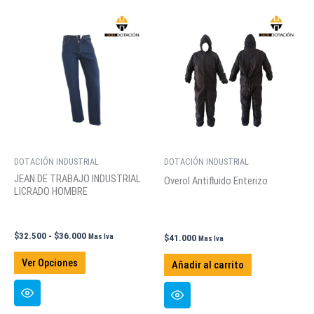
variantes.
variantes.
Las
Las
opciones
opciones
se
se
pueden
pueden
elegir
elegir
en
en
la
la
página
página
de
de
DOTACIÓN INDUSTRIAL
DOTACIÓN INDUSTRIAL
producto
producto
JEAN DE TRABAJO INDUSTRIAL
Overol Antifluido Enterizo
LICRADO HOMBRE
Rango
$
32.500
-
$
36.000
Mas Iva
$
41.000
Mas Iva
de
Este
precios:
Ver Opciones
Añadir al carrito
producto
desde
$32.500
tiene
hasta
múltiples
$36.000