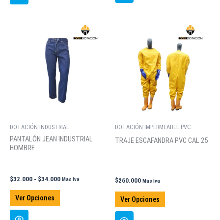
múltiples
múltiples
$34.000
$65.000
variantes.
variantes.
Las
Las
opciones
opciones
se
se
pueden
pueden
elegir
elegir
en
en
la
la
página
página
de
de
DOTACIÓN INDUSTRIAL
DOTACIÓN IMPERMEABLE PVC
producto
producto
PANTALÓN JEAN INDUSTRIAL
TRAJE ESCAFANDRA PVC CAL 25
HOMBRE
Rango
$
32.000
-
$
34.000
Mas Iva
$
260.000
Mas Iva
de
Este
Este
precios:
Ver Opciones
Ver Opciones
producto
desde
producto
$32.000
tiene
tiene