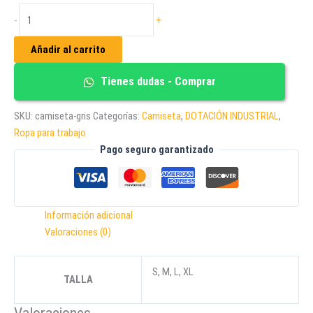
CAMISETA
-
+
T-
SHIRT
Añadir al carrito
CUELLO
REDONDO
Tienes dudas - Comprar
GRIS
cantidad
SKU:
camiseta-gris
Categorías:
Camiseta
,
DOTACIÓN INDUSTRIAL
,
Ropa para trabajo
Pago seguro garantizado
Información adicional
Valoraciones (0)
S, M, L, XL
TALLA