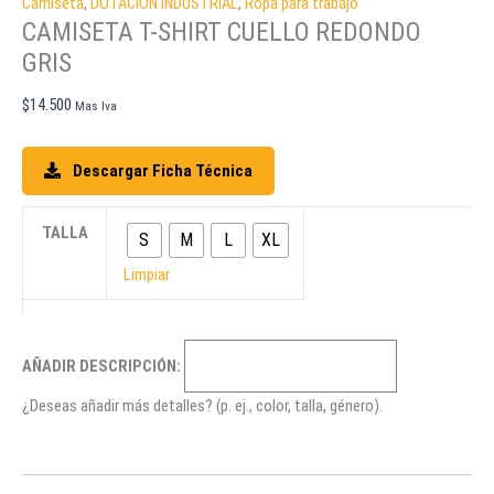
Camiseta
,
DOTACIÓN INDUSTRIAL
,
Ropa para trabajo
CAMISETA T-SHIRT CUELLO REDONDO
GRIS
$
14.500
Mas Iva
Descargar Ficha Técnica
TALLA
S
M
L
XL
Limpiar
AÑADIR DESCRIPCIÓN:
¿Deseas añadir más detalles? (p. ej., color, talla, género).