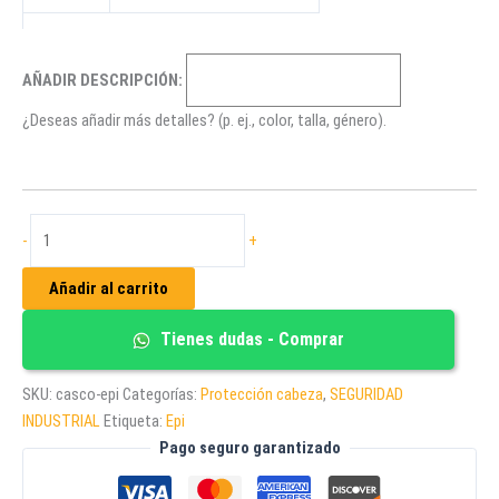
AÑADIR DESCRIPCIÓN:
¿Deseas añadir más detalles? (p. ej., color, talla, género).
CASCO
-
+
DIELÉCTRICO
EPI
Añadir al carrito
TIPO
1
Tienes dudas - Comprar
cantidad
SKU:
casco-epi
Categorías:
Protección cabeza
,
SEGURIDAD
INDUSTRIAL
Etiqueta:
Epi
Pago seguro garantizado