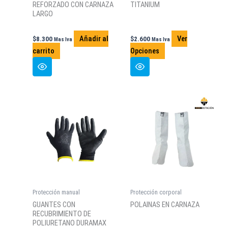
REFORZADO CON CARNAZA
TITANIUM
LARGO
Añadir al
Ver
$
8.300
$
2.600
Mas Iva
Mas Iva
Este
carrito
Opciones
producto
tiene
múltiples
variantes.
Las
opciones
se
pueden
elegir
en
la
Protección manual
Protección corporal
página
GUANTES CON
POLAINAS EN CARNAZA
de
RECUBRIMIENTO DE
producto
POLIURETANO DURAMAX