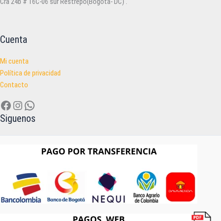
Cra 24b # 16C-06 sur Restrepo(Bogota- DC) .
Cuenta
Mi cuenta
Política de privacidad
Contacto
Facebook
Instagram
WhatsApp
Siguenos