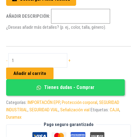
AÑADIR DESCRIPCIÓN:
¿Deseas añadir más detalles? (p. ej., color, talla, género).
CHALECO
-
+
NARANJA
REFLECTIVO
Añadir al carrito
80g
cantidad
Tienes dudas - Comprar
Categorías:
IMPORTACIÓN EPP
,
Protección corporal
,
SEGURIDAD
INDUSTRIAL
,
SEGURIDAD VIAL
,
Señalización vial
Etiquetas:
CAJA
,
Duramax
Pago seguro garantizado