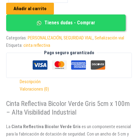
BICOLOR
Añadir al carrito
VERDE
GRIS
Tienes dudas - Comprar
5CM
X
Categorías:
PERSONALIZACIÓN
,
SEGURIDAD VIAL
,
Señalización vial
100M
Etiqueta:
cinta reflectiva
cantidad
Pago seguro garantizado
Descripción
Valoraciones (0)
Cinta Reflectiva Bicolor Verde Gris 5cm x 100m
– Alta Visibilidad Industrial
La
Cinta Reflectiva Bicolor Verde Gris
es un componente esencial
para la fabricación de dotación de seguridad. Con un ancho de 5 cm y