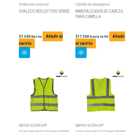
Protección corporal
Camilla de emergencia
CHALECO REFLECTIVO VERDE
INMOVILIZADOR DE CABEZA
PARA CAMILLA
Añadir al
Añadir
$
7.500
$
17.500
Mas Iva
Exento de IVA
carrito
al carrito
IMPORTACIÓN EPP
IMPORTACIÓN EPP