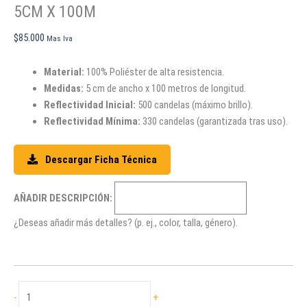
5CM X 100M
$
85.000
Mas Iva
Material:
100% Poliéster de alta resistencia.
Medidas:
5 cm de ancho x 100 metros de longitud.
Reflectividad Inicial:
500 candelas (máximo brillo).
Reflectividad Mínima:
330 candelas (garantizada tras uso).
Descargar Ficha Técnica
AÑADIR DESCRIPCIÓN:
¿Deseas añadir más detalles? (p. ej., color, talla, género).
CINTA
-
+
REFLECTIVA