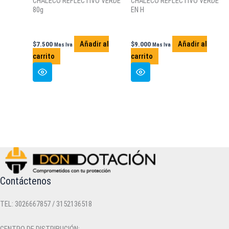
CHALECO REFLECTIVO VERDE
CHALECO REFLECTIVO VERDE
80g
EN H
Añadir al
Añadir al
$
7.500
$
9.000
Mas Iva
Mas Iva
carrito
carrito
Contáctenos
TEL: 3026667857 / 3152136518