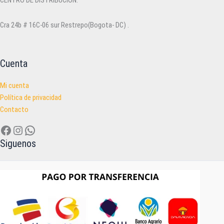
CENTRO DE DISTRIBUCIÓN:
Cra 24b # 16C-06 sur Restrepo(Bogota- DC) .
Cuenta
Mi cuenta
Política de privacidad
Contacto
Facebook
Instagram
WhatsApp
Siguenos