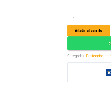
Coderas
-
Para
Trabajo
Añadir al carrito
Industrial
cantidad
Categorías:
Protección corp