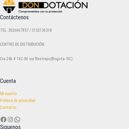
Contáctenos
TEL: 3026667857 / 3152136518
CENTRO DE DISTRIBUCIÓN:
Cra 24b # 16C-06 sur Restrepo(Bogota- DC) .
Cuenta
Mi cuenta
Política de privacidad
Contacto
Facebook
Instagram
WhatsApp
Siguenos