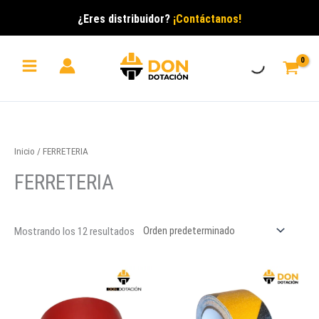
Ir
¿Eres distribuidor?
¡Contáctanos!
al
contenido
Inicio
/ FERRETERIA
FERRETERIA
Mostrando los 12 resultados