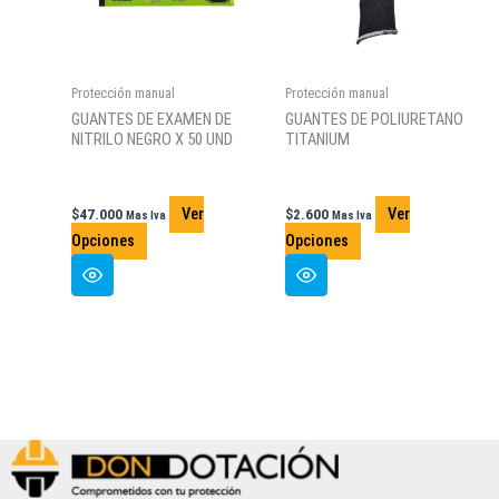
Protección manual
Protección manual
GUANTES DE EXAMEN DE
GUANTES DE POLIURETANO
NITRILO NEGRO X 50 UND
TITANIUM
Ver
Ver
$
47.000
$
2.600
Mas Iva
Mas Iva
Este
Este
Opciones
Opciones
producto
producto
tiene
tiene
múltiples
múltiples
variantes.
variantes.
Las
Las
opciones
opciones
se
se
pueden
pueden
elegir
elegir