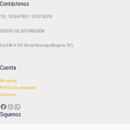
en
en
Contáctenos
la
la
página
página
TEL: 3026667857 / 3152136518
de
de
producto
producto
CENTRO DE DISTRIBUCIÓN:
Cra 24b # 16C-06 sur Restrepo(Bogota- DC) .
Cuenta
Mi cuenta
Política de privacidad
Contacto
Facebook
Instagram
WhatsApp
Siguenos