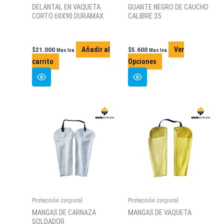
DELANTAL EN VAQUETA
GUANTE NEGRO DE CAUCHO
CORTO 60X90 DURAMAX
CALIBRE 35
Añadir al
Ver
$
21.000
$
5.600
Mas Iva
Mas Iva
Este
carrito
Opciones
producto
tiene
múltiples
variantes.
Las
opciones
se
pueden
elegir
en
la
Protección corporal
Protección corporal
página
MANGAS DE CARNAZA
MANGAS DE VAQUETA
de
SOLDADOR