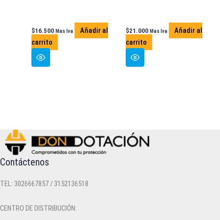
producto
Añadir al
Añadir al
$
16.500
$
21.000
Mas Iva
Mas Iva
carrito
carrito
Contáctenos
TEL: 3026667857 / 3152136518
CENTRO DE DISTRIBUCIÓN: