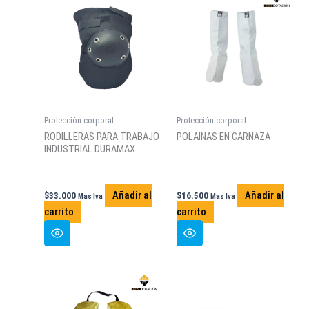
Protección corporal
Protección corporal
RODILLERAS PARA TRABAJO
POLAINAS EN CARNAZA
INDUSTRIAL DURAMAX
Añadir al
Añadir al
$
33.000
$
16.500
Mas Iva
Mas Iva
carrito
carrito