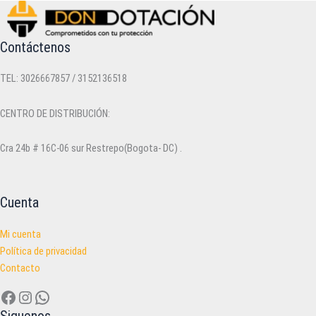
pueden
elegir
en
Contáctenos
la
página
TEL: 3026667857 / 3152136518
de
producto
CENTRO DE DISTRIBUCIÓN:
Cra 24b # 16C-06 sur Restrepo(Bogota- DC) .
Cuenta
Mi cuenta
Política de privacidad
Contacto
Facebook
Instagram
WhatsApp
Siguenos