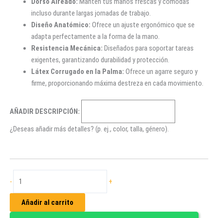
Dorso Aireado:
Mantén tus manos frescas y cómodas
incluso durante largas jornadas de trabajo.
Diseño Anatómico:
Ofrece un ajuste ergonómico que se
adapta perfectamente a la forma de la mano.
Resistencia Mecánica:
Diseñados para soportar tareas
exigentes, garantizando durabilidad y protección.
Látex Corrugado en la Palma:
Ofrece un agarre seguro y
firme, proporcionando máxima destreza en cada movimiento.
AÑADIR DESCRIPCIÓN:
¿Deseas añadir más detalles? (p. ej., color, talla, género).
GUANTES
-
+
DE
POLIÉSTER
Añadir al carrito
LÁTEX