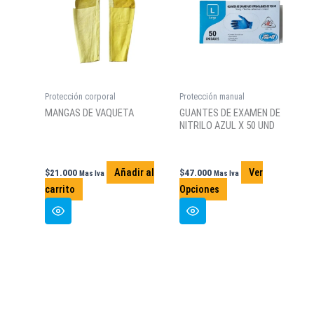
Protección corporal
Protección manual
MANGAS DE VAQUETA
GUANTES DE EXAMEN DE
NITRILO AZUL X 50 UND
Añadir al
Ver
$
21.000
$
47.000
Mas Iva
Mas Iva
Este
carrito
Opciones
producto
tiene
múltiples
variantes.
Las
opciones
se