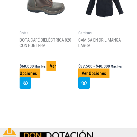
pueden
pueden
elegir
elegir
en
en
la
la
Botas
Camisas
página
página
BOTA CAFÉ DIELÉCTRICA 820
CAMISA EN DRIL MANGA
de
de
CON PUNTERA
LARGA
producto
producto
Rango
Ver
$
68.000
$
37.500
-
$
40.000
Mas Iva
Mas Iva
de
Este
Este
Opciones
Ver Opciones
precios:
producto
producto
desde
$37.500
tiene
tiene
hasta
múltiples
múltiples
$40.000
variantes.
variantes.
Las
Las
opciones
opciones
se
se
pueden
pueden