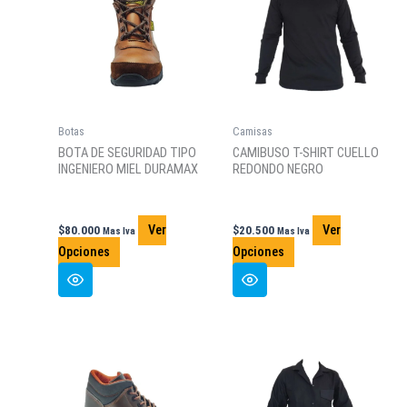
Botas
Camisas
BOTA DE SEGURIDAD TIPO
CAMIBUSO T-SHIRT CUELLO
INGENIERO MIEL DURAMAX
REDONDO NEGRO
Ver
Ver
$
80.000
$
20.500
Mas Iva
Mas Iva
Este
Este
Opciones
Opciones
producto
producto
tiene
tiene
múltiples
múltiples
variantes.
variantes.
Las
Las
opciones
opciones
se
se