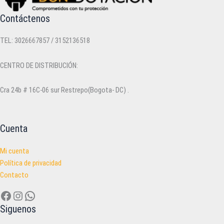
elegir
elegir
en
en
Contáctenos
la
la
página
página
TEL: 3026667857 / 3152136518
de
de
producto
producto
CENTRO DE DISTRIBUCIÓN:
Cra 24b # 16C-06 sur Restrepo(Bogota- DC) .
Cuenta
Mi cuenta
Política de privacidad
Contacto
Facebook
Instagram
WhatsApp
Siguenos