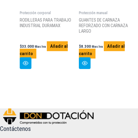
en
la
Protección corporal
Protección manual
página
RODILLERAS PARA TRABAJO
GUANTES DE CARNAZA
de
INDUSTRIAL DURAMAX
REFORZADO CON CARNAZA
producto
LARGO
Añadir al
Añadir al
$
33.000
$
8.300
Mas Iva
Mas Iva
carrito
carrito
Contáctenos