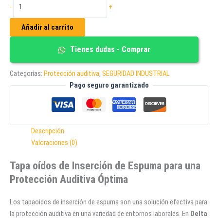
TAPA
-
+
OIDOS
DE
Añadir al carrito
INSERCIÓN
DE
Tienes dudas - Comprar
ESPUMA
cantidad
Categorías:
Protección auditiva
,
SEGURIDAD INDUSTRIAL
Pago seguro garantizado
Descripción
Valoraciones (0)
Tapa oídos de Inserción de Espuma para una
Protección Auditiva Óptima
Los tapaoidos de inserción de espuma son una solución efectiva para
la protección auditiva en una variedad de entornos laborales. En
Delta