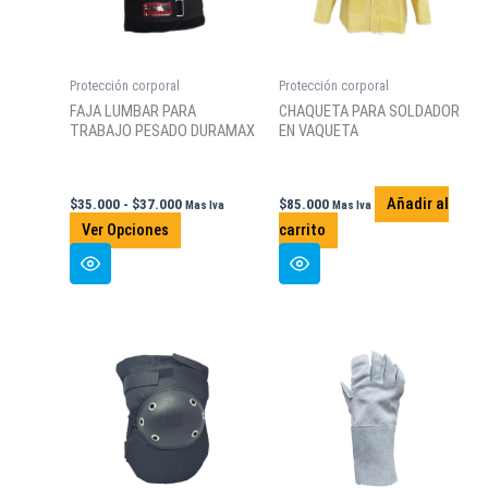
Protección corporal
Protección corporal
FAJA LUMBAR PARA
CHAQUETA PARA SOLDADOR
TRABAJO PESADO DURAMAX
EN VAQUETA
Rango
Añadir al
$
35.000
-
$
37.000
$
85.000
Mas Iva
Mas Iva
de
Este
Ver Opciones
carrito
precios:
producto
desde
$35.000
tiene
hasta
múltiples
$37.000
variantes.
Las
opciones
se
pueden
elegir