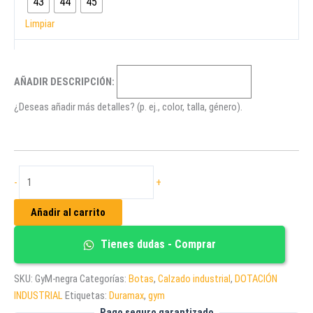
43
44
45
Limpiar
AÑADIR DESCRIPCIÓN:
¿Deseas añadir más detalles? (p. ej., color, talla, género).
BOTA
-
+
NEGRA
DIELÉCTRICA
Añadir al carrito
DE
SEGURIDAD
Tienes dudas - Comprar
GyM
CON
SKU:
GyM-negra
Categorías:
Botas
,
Calzado industrial
,
DOTACIÓN
PUNTERA
INDUSTRIAL
Etiquetas:
Duramax
,
gym
cantidad
Pago seguro garantizado