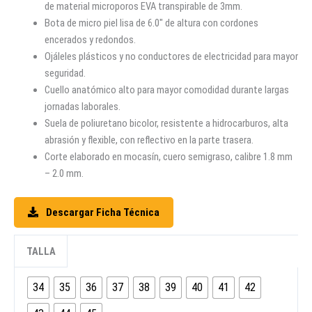
de material microporos EVA transpirable de 3mm.
Bota de micro piel lisa de 6.0″ de altura con cordones
encerados y redondos.
Ojáleles plásticos y no conductores de electricidad para mayor
seguridad.
Cuello anatómico alto para mayor comodidad durante largas
jornadas laborales.
Suela de poliuretano bicolor, resistente a hidrocarburos, alta
abrasión y flexible, con reflectivo en la parte trasera.
Corte elaborado en mocasín, cuero semigraso, calibre 1.8 mm
– 2.0 mm.
Descargar Ficha Técnica
TALLA
34
35
36
37
38
39
40
41
42