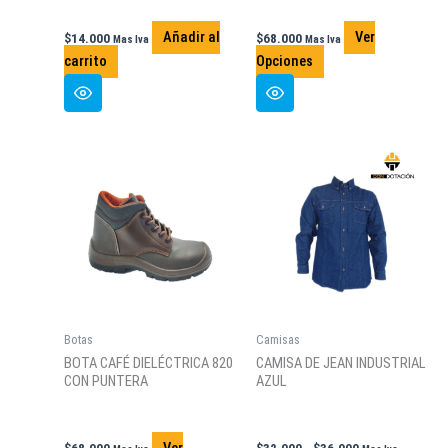
Añadir al
Ver
$
14.000
$
68.000
Mas Iva
Mas Iva
Este
carrito
Opciones
producto
tiene
múltiples
variantes.
Las
opciones
se
pueden
elegir
en
la
Botas
Camisas
página
BOTA CAFÉ DIELÉCTRICA 820
CAMISA DE JEAN INDUSTRIAL
de
CON PUNTERA
AZUL
producto
Rango