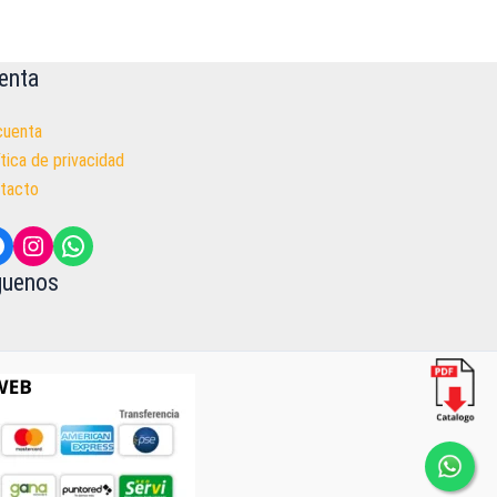
enta
cuenta
ítica de privacidad
tacto
acebook
Instagram
WhatsApp
guenos