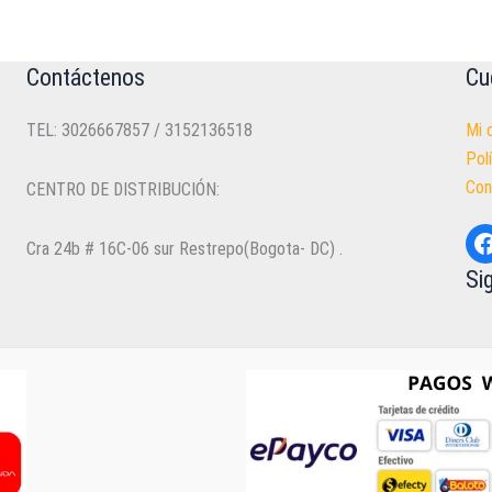
Contáctenos
Cu
TEL: 3026667857 / 3152136518
Mi 
Pol
Con
CENTRO DE DISTRIBUCIÓN:
F
Cra 24b # 16C-06 sur Restrepo(Bogota- DC) .
Si