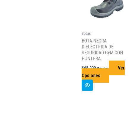
Botas
BOTA NEGRA
DIELÉCTRICA DE
SEGURIDAD GyM CON
PUNTERA
Ver
$
68.000
Mas Iva
Este
Opciones
producto
tiene
múltiples
variantes.
Las
opciones
se