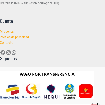
Cra 24b # 16C-06 sur Restrepo(Bogota- DC) .
Cuenta
Mi cuenta
Política de privacidad
Contacto
Facebook
Instagram
WhatsApp
Siguenos