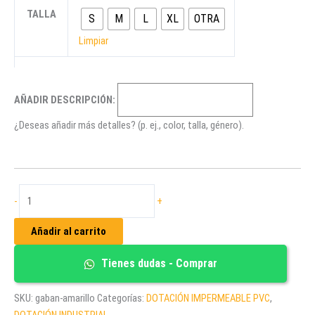
TALLA
S
M
L
XL
OTRA
Limpiar
AÑADIR DESCRIPCIÓN:
¿Deseas añadir más detalles? (p. ej., color, talla, género).
IMPERMEABLE TIPO GABÁN
-
+
CON
CAPUCHA
Añadir al carrito
cantidad
Tienes dudas - Comprar
SKU:
gaban-amarillo
Categorías:
DOTACIÓN IMPERMEABLE PVC
,