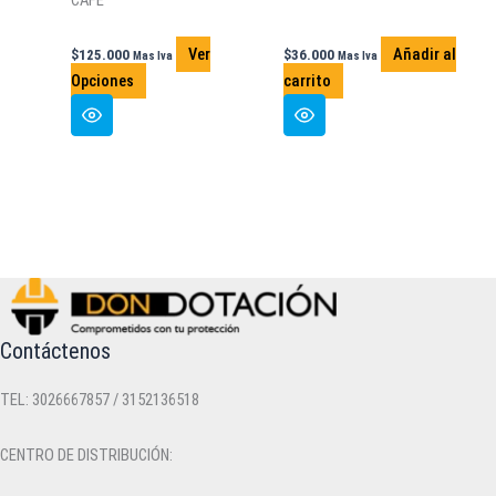
Ver
Añadir al
$
125.000
$
36.000
Mas Iva
Mas Iva
Este
Opciones
carrito
producto
tiene
múltiples
variantes.
Las
opciones
se
pueden
elegir
en
Contáctenos
la
página
TEL: 3026667857 / 3152136518
de
producto
CENTRO DE DISTRIBUCIÓN: