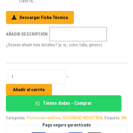
Clase AL.
Descargar Ficha Técnica
AÑADIR DESCRIPCIÓN:
¿Deseas añadir más detalles? (p. ej., color, talla, género).
Protector
-
+
Auditivo
Tipo
Añadir al carrito
Copa
Para
Tienes dudas - Comprar
casco
3M
Categorías:
Protección auditiva
,
SEGURIDAD INDUSTRIAL
Etiqueta:
3M
PELTOR
Pago seguro garantizado
cantidad