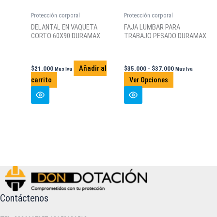
la
Protección corporal
Protección corporal
página
DELANTAL EN VAQUETA
FAJA LUMBAR PARA
de
CORTO 60X90 DURAMAX
TRABAJO PESADO DURAMAX
producto
Rango
Añadir al
$
21.000
$
35.000
-
$
37.000
Mas Iva
Mas Iva
de
Este
carrito
Ver Opciones
precios:
producto
desde
$35.000
tiene
hasta
múltiples
$37.000
variantes.
Las
opciones
se
pueden
elegir
en
Contáctenos
la