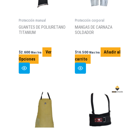
Protección manual
Protección corporal
GUANTES DE POLIURETANO
MANGAS DE CARNAZA
TITANIUM
SOLDADOR
Ver
Añadir al
$
2.600
$
16.500
Mas Iva
Mas Iva
Este
Opciones
carrito
producto
tiene
múltiples
variantes.
Las
opciones
se
pueden
elegir
en