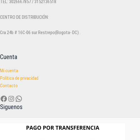
página
TEL: 3026667857 / 3152136518
de
producto
CENTRO DE DISTRIBUCIÓN:
Cra 24b # 16C-06 sur Restrepo(Bogota- DC) .
Cuenta
Mi cuenta
Política de privacidad
Contacto
Facebook
Instagram
WhatsApp
Siguenos