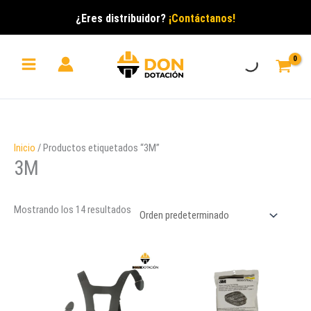
Ir
¿Eres distribuidor?
¡Contáctanos!
al
contenido
Inicio
/ Productos etiquetados “3M”
3M
Mostrando los 14 resultados