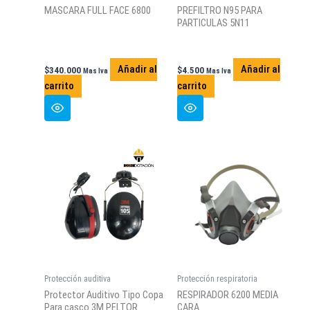
MASCARA FULL FACE 6800
PREFILTRO N95 PARA
PARTICULAS 5N11
Añadir al
Añadir al
$
340.000
$
4.500
Mas Iva
Mas Iva
carrito
carrito
Protección auditiva
Protección respiratoria
Protector Auditivo Tipo Copa
RESPIRADOR 6200 MEDIA
Para casco 3M PELTOR
CARA