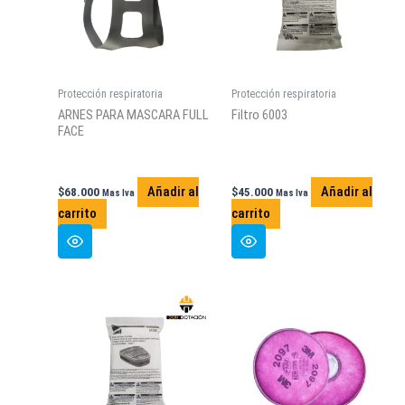
Protección respiratoria
Protección respiratoria
ARNES PARA MASCARA FULL
Filtro 6003
FACE
Añadir al
Añadir al
$
68.000
$
45.000
Mas Iva
Mas Iva
carrito
carrito