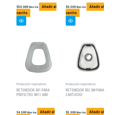
Añadir al
Añadir al
$
50.000
$
6.500
Mas Iva
Mas Iva
carrito
carrito
Protección respiratoria
Protección respiratoria
RETENEDOR 501 PARA
RETENEDOR 502 3M PARA
PREFILTRO 5N11 UND
CARTUCHO
Añadir al
Añadir al
$
4.500
$
5.500
Mas Iva
Mas Iva