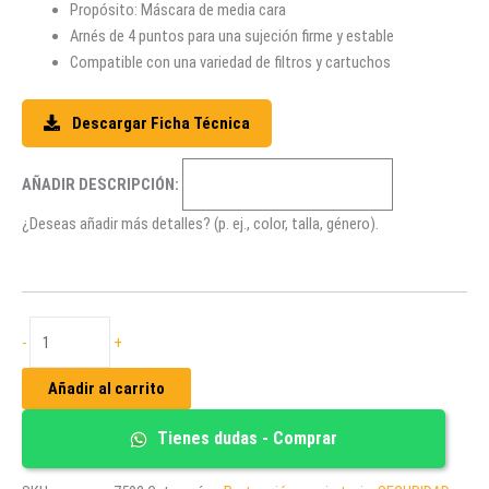
Propósito: Máscara de media cara
Arnés de 4 puntos para una sujeción firme y estable
Compatible con una variedad de filtros y cartuchos
Descargar Ficha Técnica
AÑADIR DESCRIPCIÓN:
¿Deseas añadir más detalles? (p. ej., color, talla, género).
RESPIRADOR
-
+
7502
MEDIA
Añadir al carrito
CARA
cantidad
Tienes dudas - Comprar