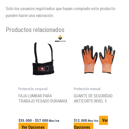
Solo los usuarios registrados que hayan comprado este producto
pueden hacer una valoración.
Productos relacionados
Protección corporal
Protección manual
FAJA LUMBAR PARA
GUANTE DE SEGURIDAD
TRABAJO PESADO DURAMAX
ANTICORTE NIVEL 5
Rango
Ver
$
35.000
-
$
37.000
$
12.000
Mas Iva
Mas Iva
de
Este
Este
Ver Opciones
Opciones
precios: