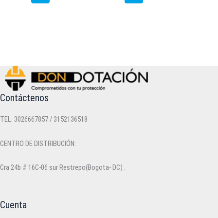
tiene
múltiples
variantes.
Las
opciones
se
pueden
elegir
en
Contáctenos
la
página
TEL: 3026667857 / 3152136518
de
producto
CENTRO DE DISTRIBUCIÓN:
Cra 24b # 16C-06 sur Restrepo(Bogota- DC) .
Cuenta